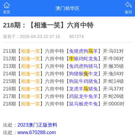
澳门精华区
首页
返回
218期：【相逢一笑】六肖中特
发表于：2026-04-23 22:37:15
857274
211期【
相逢一笑
】六肖中特【
兔猪虎狗
马
羊
】开:马01对
212期【
相逢一笑
】六肖中特【
牛
猴鸡蛇龙兔
】开:牛06对
213期【
相逢一笑
】六肖中特【
兔鸡虎狗猪马
】开:猴35错
214期【
相逢一笑
】六肖中特【
狗猪猴
兔
牛龙
】开:兔04对
215期【
相逢一笑
】六肖中特【
狗鼠牛鸡猪兔
】开:蛇14错
216期【
相逢一笑
】六肖中特【
龙虎羊
马
猪兔
】开:马37对
217期【
相逢一笑
】六肖中特【
鸡鼠龙牛兔羊
】开:蛇26错
218期【
相逢一笑
】六肖中特【
鼠马猴虎牛兔
】开:0000对
出处：
2023澳门正版资料
出处：
www.670288.com