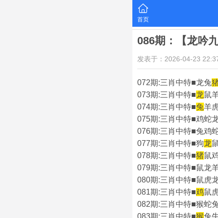
首页
086期：【龙吟
发表于：2026-04-23 22:37
072期:三肖中特■龙兔
073期:三肖中特■
龙
鼠
074期:三肖中特■
兔
羊
075期:三肖中特■鸡蛇
076期:三肖中特■兔鸡
077期:三肖中特■狗
龙
078期:三肖中特■
猪
鼠
079期:三肖中特■鼠龙
080期:三肖中特■鼠虎
081期:三肖中特■
鸡
鼠
082期:三肖中特■猴蛇
083期:三肖中特■
猴
兔