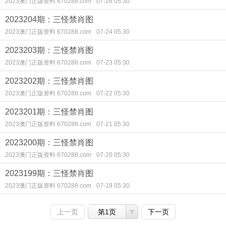
2023澳门正版资料 670288.com
07-26 05:30
2023204期：三怪禁肖图
2023澳门正版资料 670288.com
07-24 05:30
2023203期：三怪禁肖图
2023澳门正版资料 670288.com
07-23 05:30
2023202期：三怪禁肖图
2023澳门正版资料 670288.com
07-22 05:30
2023201期：三怪禁肖图
2023澳门正版资料 670288.com
07-21 05:30
2023200期：三怪禁肖图
2023澳门正版资料 670288.com
07-20 05:30
2023199期：三怪禁肖图
2023澳门正版资料 670288.com
07-19 05:30
上一页
第1页
下一页