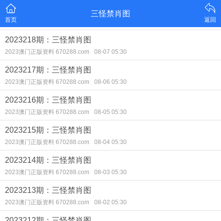
三怪禁肖图
首页
返回
2023218期：三怪禁肖图
2023澳门正版资料 670288.com
08-07 05:30
2023217期：三怪禁肖图
2023澳门正版资料 670288.com
08-06 05:30
2023216期：三怪禁肖图
2023澳门正版资料 670288.com
08-05 05:30
2023215期：三怪禁肖图
2023澳门正版资料 670288.com
08-04 05:30
2023214期：三怪禁肖图
2023澳门正版资料 670288.com
08-03 05:30
2023213期：三怪禁肖图
2023澳门正版资料 670288.com
08-02 05:30
2023212期：三怪禁肖图