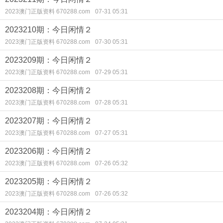
2023澳门正版资料 670288.com
07-31 05:31
2023210期：今日闲情２
2023澳门正版资料 670288.com
07-30 05:31
2023209期：今日闲情２
2023澳门正版资料 670288.com
07-29 05:31
2023208期：今日闲情２
2023澳门正版资料 670288.com
07-28 05:31
2023207期：今日闲情２
2023澳门正版资料 670288.com
07-27 05:31
2023206期：今日闲情２
2023澳门正版资料 670288.com
07-26 05:32
2023205期：今日闲情２
2023澳门正版资料 670288.com
07-26 05:32
2023204期：今日闲情２