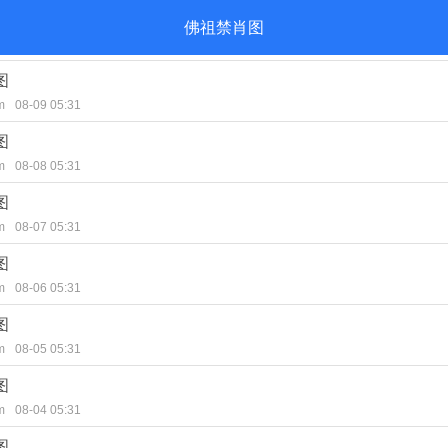
佛祖禁肖图
图
m
08-09 05:31
图
m
08-08 05:31
图
m
08-07 05:31
图
m
08-06 05:31
图
m
08-05 05:31
图
m
08-04 05:31
图