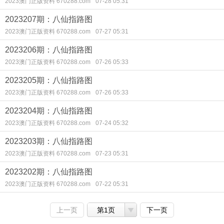
2023澳门正版资料 670288.com
07-28 05:31
2023207期：八仙指路图
2023澳门正版资料 670288.com
07-27 05:31
2023206期：八仙指路图
2023澳门正版资料 670288.com
07-26 05:33
2023205期：八仙指路图
2023澳门正版资料 670288.com
07-26 05:33
2023204期：八仙指路图
2023澳门正版资料 670288.com
07-24 05:32
2023203期：八仙指路图
2023澳门正版资料 670288.com
07-23 05:31
2023202期：八仙指路图
2023澳门正版资料 670288.com
07-22 05:31
上一页
第1页
下一页