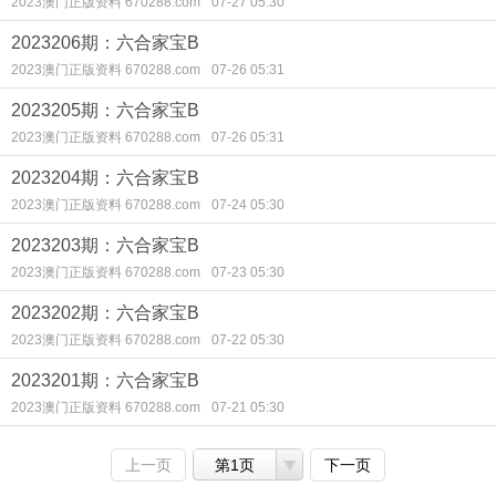
2023澳门正版资料 670288.com
07-27 05:30
2023206期：六合家宝B
2023澳门正版资料 670288.com
07-26 05:31
2023205期：六合家宝B
2023澳门正版资料 670288.com
07-26 05:31
2023204期：六合家宝B
2023澳门正版资料 670288.com
07-24 05:30
2023203期：六合家宝B
2023澳门正版资料 670288.com
07-23 05:30
2023202期：六合家宝B
2023澳门正版资料 670288.com
07-22 05:30
2023201期：六合家宝B
2023澳门正版资料 670288.com
07-21 05:30
上一页
第1页
下一页