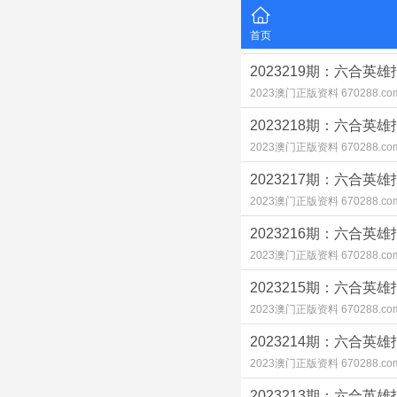
首页
2023219期：六合英雄
2023澳门正版资料 670288.co
2023218期：六合英雄
2023澳门正版资料 670288.co
2023217期：六合英雄
2023澳门正版资料 670288.co
2023216期：六合英雄
2023澳门正版资料 670288.co
2023215期：六合英雄
2023澳门正版资料 670288.co
2023214期：六合英雄
2023澳门正版资料 670288.co
2023213期：六合英雄