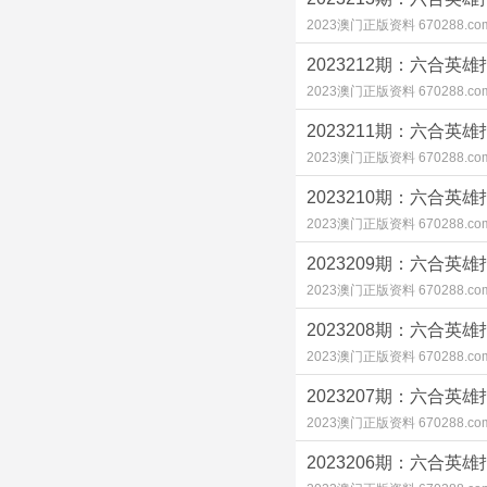
2023澳门正版资料 670288.co
2023212期：六合英雄
2023澳门正版资料 670288.co
2023211期：六合英雄
2023澳门正版资料 670288.co
2023210期：六合英雄
2023澳门正版资料 670288.co
2023209期：六合英雄
2023澳门正版资料 670288.co
2023208期：六合英雄
2023澳门正版资料 670288.co
2023207期：六合英雄
2023澳门正版资料 670288.co
2023206期：六合英雄