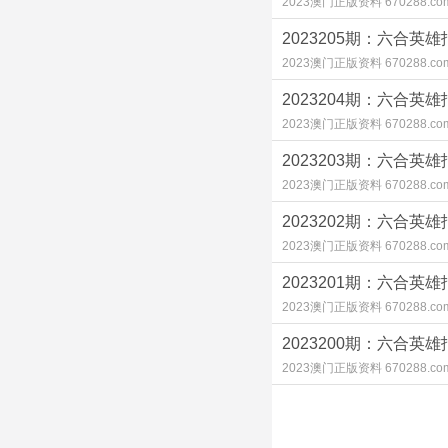
2023澳门正版资料 670288.co
2023205期：六合英雄
2023澳门正版资料 670288.co
2023204期：六合英雄
2023澳门正版资料 670288.co
2023203期：六合英雄
2023澳门正版资料 670288.co
2023202期：六合英雄
2023澳门正版资料 670288.co
2023201期：六合英雄
2023澳门正版资料 670288.co
2023200期：六合英雄
2023澳门正版资料 670288.co