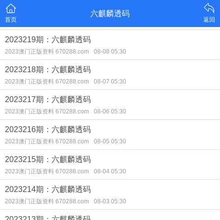
六麒麟透码
首页
返回
2023219期：六麒麟透码
2023澳门正版资料 670288.com
08-08 05:30
2023218期：六麒麟透码
2023澳门正版资料 670288.com
08-07 05:30
2023217期：六麒麟透码
2023澳门正版资料 670288.com
08-06 05:30
2023216期：六麒麟透码
2023澳门正版资料 670288.com
08-05 05:30
2023215期：六麒麟透码
2023澳门正版资料 670288.com
08-04 05:30
2023214期：六麒麟透码
2023澳门正版资料 670288.com
08-03 05:30
2023213期：六麒麟透码