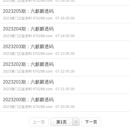
2023澳门正版资料 670288.com
07-26 05:30
2023205期：六麒麟透码
2023澳门正版资料 670288.com
07-26 05:30
2023204期：六麒麟透码
2023澳门正版资料 670288.com
07-24 05:30
2023203期：六麒麟透码
2023澳门正版资料 670288.com
07-23 05:30
2023202期：六麒麟透码
2023澳门正版资料 670288.com
07-22 05:30
2023201期：六麒麟透码
2023澳门正版资料 670288.com
07-21 05:30
2023200期：六麒麟透码
2023澳门正版资料 670288.com
07-20 05:30
上一页
第1页
下一页