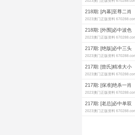
2023澳门正版资料 670288.co
218期: [内幕]至尊二肖
2023澳门正版资料 670288.co
218期: [外围]必中波色
2023澳门正版资料 670288.co
217期: [绝版]必中三头
2023澳门正版资料 670288.co
217期: [曾氏]精准大小
2023澳门正版资料 670288.co
217期: [保准]绝杀一肖
2023澳门正版资料 670288.co
217期: [老总]必中单双
2023澳门正版资料 670288.co