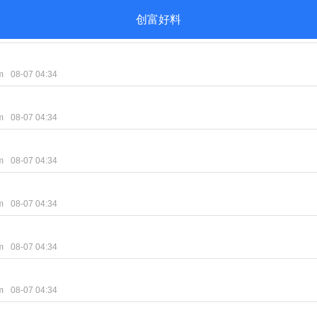
创富好料
m
08-07 04:34
m
08-07 04:34
m
08-07 04:34
m
08-07 04:34
m
08-07 04:34
m
08-07 04:34