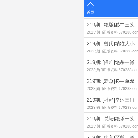
首页
219期: [绝版]必中三头
2023澳门正版资料 670288.co
219期: [曾氏]精准大小
2023澳门正版资料 670288.co
219期: [保准]绝杀一肖
2023澳门正版资料 670288.co
219期: [老总]必中单双
2023澳门正版资料 670288.co
219期: [社群]幸运三肖
2023澳门正版资料 670288.co
219期: [总坛]绝杀一头
2023澳门正版资料 670288.co
219期: [内幕]至尊二肖