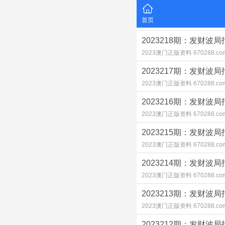
首页
2023218期：发财波局
2023澳门正版资料 670288.co
2023217期：发财波局
2023澳门正版资料 670288.co
2023216期：发财波局
2023澳门正版资料 670288.co
2023215期：发财波局
2023澳门正版资料 670288.co
2023214期：发财波局
2023澳门正版资料 670288.co
2023213期：发财波局
2023澳门正版资料 670288.co
2023212期：发财波局