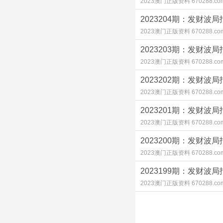
2023澳门正版资料 670288.co
2023204期：发财波局
2023澳门正版资料 670288.co
2023203期：发财波局
2023澳门正版资料 670288.co
2023202期：发财波局
2023澳门正版资料 670288.co
2023201期：发财波局
2023澳门正版资料 670288.co
2023200期：发财波局
2023澳门正版资料 670288.co
2023199期：发财波局
2023澳门正版资料 670288.co