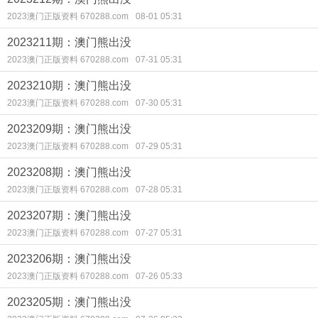
2023澳门正版资料 670288.com
08-01 05:31
2023211期：澳门熊出没
2023澳门正版资料 670288.com
07-31 05:31
2023210期：澳门熊出没
2023澳门正版资料 670288.com
07-30 05:31
2023209期：澳门熊出没
2023澳门正版资料 670288.com
07-29 05:31
2023208期：澳门熊出没
2023澳门正版资料 670288.com
07-28 05:31
2023207期：澳门熊出没
2023澳门正版资料 670288.com
07-27 05:31
2023206期：澳门熊出没
2023澳门正版资料 670288.com
07-26 05:33
2023205期：澳门熊出没