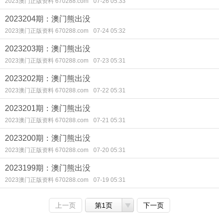
2023澳门正版资料 670288.com
07-26 05:33
2023204期：澳门熊出没
2023澳门正版资料 670288.com
07-24 05:32
2023203期：澳门熊出没
2023澳门正版资料 670288.com
07-23 05:31
2023202期：澳门熊出没
2023澳门正版资料 670288.com
07-22 05:31
2023201期：澳门熊出没
2023澳门正版资料 670288.com
07-21 05:31
2023200期：澳门熊出没
2023澳门正版资料 670288.com
07-20 05:31
2023199期：澳门熊出没
2023澳门正版资料 670288.com
07-19 05:31
上一页
第1页
下一页