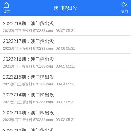
澳门熊出没
首页
返回
2023218期：澳门熊出没
2023澳门正版资料 670288.com
08-07 05:31
2023217期：澳门熊出没
2023澳门正版资料 670288.com
08-06 05:31
2023216期：澳门熊出没
2023澳门正版资料 670288.com
08-05 05:31
2023215期：澳门熊出没
2023澳门正版资料 670288.com
08-04 05:31
2023214期：澳门熊出没
2023澳门正版资料 670288.com
08-03 05:31
2023213期：澳门熊出没
2023澳门正版资料 670288.com
08-02 05:31
2023212期：澳门熊出没