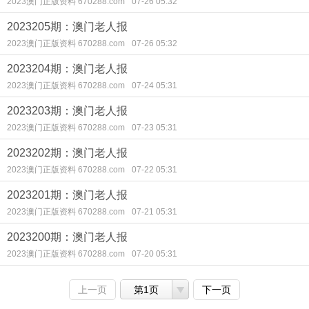
2023澳门正版资料 670288.com
07-26 05:32
2023205期：澳门老人报
2023澳门正版资料 670288.com
07-26 05:32
2023204期：澳门老人报
2023澳门正版资料 670288.com
07-24 05:31
2023203期：澳门老人报
2023澳门正版资料 670288.com
07-23 05:31
2023202期：澳门老人报
2023澳门正版资料 670288.com
07-22 05:31
2023201期：澳门老人报
2023澳门正版资料 670288.com
07-21 05:31
2023200期：澳门老人报
2023澳门正版资料 670288.com
07-20 05:31
上一页
第1页
下一页