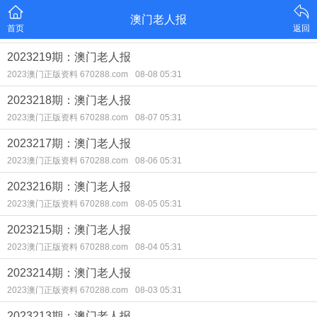
澳门老人报
首页
返回
2023219期：澳门老人报
2023澳门正版资料 670288.com
08-08 05:31
2023218期：澳门老人报
2023澳门正版资料 670288.com
08-07 05:31
2023217期：澳门老人报
2023澳门正版资料 670288.com
08-06 05:31
2023216期：澳门老人报
2023澳门正版资料 670288.com
08-05 05:31
2023215期：澳门老人报
2023澳门正版资料 670288.com
08-04 05:31
2023214期：澳门老人报
2023澳门正版资料 670288.com
08-03 05:31
2023213期：澳门老人报