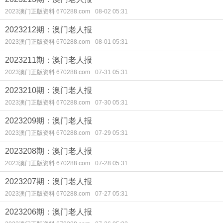
2023澳门正版资料 670288.com
08-02 05:31
2023212期：澳门老人报
2023澳门正版资料 670288.com
08-01 05:31
2023211期：澳门老人报
2023澳门正版资料 670288.com
07-31 05:31
2023210期：澳门老人报
2023澳门正版资料 670288.com
07-30 05:31
2023209期：澳门老人报
2023澳门正版资料 670288.com
07-29 05:31
2023208期：澳门老人报
2023澳门正版资料 670288.com
07-28 05:31
2023207期：澳门老人报
2023澳门正版资料 670288.com
07-27 05:31
2023206期：澳门老人报