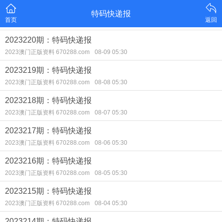
特码快递报
首页
返回
2023220期：特码快递报
2023澳门正版资料 670288.com
08-09 05:30
2023219期：特码快递报
2023澳门正版资料 670288.com
08-08 05:30
2023218期：特码快递报
2023澳门正版资料 670288.com
08-07 05:30
2023217期：特码快递报
2023澳门正版资料 670288.com
08-06 05:30
2023216期：特码快递报
2023澳门正版资料 670288.com
08-05 05:30
2023215期：特码快递报
2023澳门正版资料 670288.com
08-04 05:30
2023214期：特码快递报