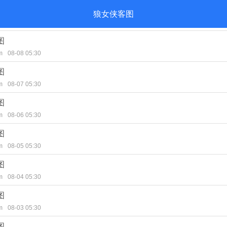
狼女侠客图
图
m
08-08 05:30
图
m
08-07 05:30
图
m
08-06 05:30
图
m
08-05 05:30
图
m
08-04 05:30
图
m
08-03 05:30
图