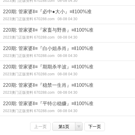
2023澳门正版资料 670288.com
08-08 04:30
220期: 管家婆‖≡『必中●大小』≡‖100%准
2023澳门正版资料 670288.com
08-08 04:30
220期: 管家婆‖≡『家畜与野兽』≡‖100%准
2023澳门正版资料 670288.com
08-08 04:30
220期: 管家婆‖≡『白小姐杀肖』≡‖100%准
2023澳门正版资料 670288.com
08-08 04:30
220期: 管家婆‖≡『期期杀半波』≡‖100%准
2023澳门正版资料 670288.com
08-08 04:30
220期: 管家婆‖≡『稳禁一生肖』≡‖100%准
2023澳门正版资料 670288.com
08-08 04:30
220期: 管家婆‖≡『平特㊣稳赚』≡‖100%准
2023澳门正版资料 670288.com
08-08 04:30
上一页
第1页
下一页