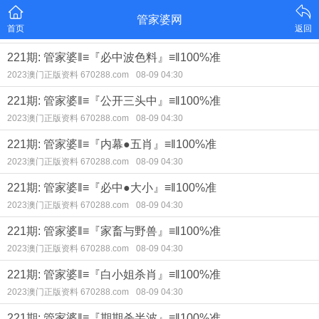
管家婆网
首页
返回
221期: 管家婆‖≡『必中波色料』≡‖100%准
2023澳门正版资料 670288.com
08-09 04:30
221期: 管家婆‖≡『公开三头中』≡‖100%准
2023澳门正版资料 670288.com
08-09 04:30
221期: 管家婆‖≡『内幕●五肖』≡‖100%准
2023澳门正版资料 670288.com
08-09 04:30
221期: 管家婆‖≡『必中●大小』≡‖100%准
2023澳门正版资料 670288.com
08-09 04:30
221期: 管家婆‖≡『家畜与野兽』≡‖100%准
2023澳门正版资料 670288.com
08-09 04:30
221期: 管家婆‖≡『白小姐杀肖』≡‖100%准
2023澳门正版资料 670288.com
08-09 04:30
221期: 管家婆‖≡『期期杀半波』≡‖100%准