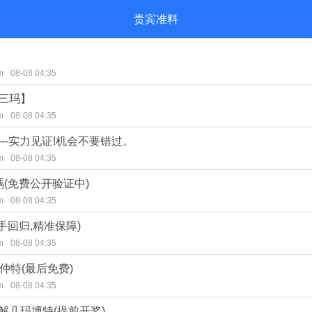
贵宾准料
m
08-08 04:35
真三玛】
m
08-08 04:35
俏---实力见证!机会不要错过。
m
08-08 04:35
6碼(免费公开验证中)
m
08-08 04:35
高手回归,精准保障)
m
08-08 04:35
号仲特(最后免费)
m
08-08 04:35
图解几玛博特(提前开奖)